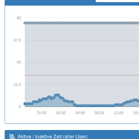
90
67.5
45
22.5
0
20:00
00:00
04:00
08:00
12:00
16:
Aktive / Inaktive Zeit (aller User)