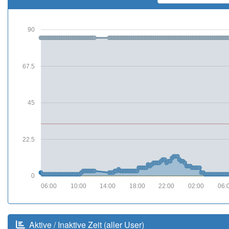
90
67.5
45
22.5
0
06:00
10:00
14:00
18:00
22:00
02:00
06:
Aktive / Inaktive Zeit (aller User)