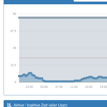
90
67.5
45
22.5
0
23:00
03:00
07:00
11:00
15:00
19:0
Aktive / Inaktive Zeit (aller User)